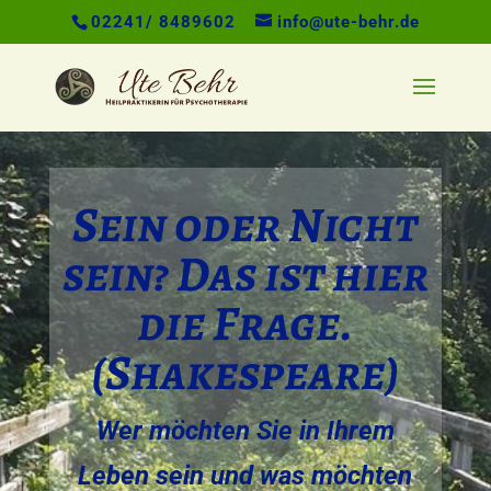
02241/ 8489602
info@ute-behr.de
Sein oder Nicht
sein? Das ist hier
die Frage.
(Shakespeare)
Wer möchten Sie in Ihrem
Leben sein und was möchten